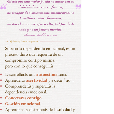
El día que una mujer pueda no amar con su
debilidad sino con su fuerza,
no escapar de sí misma sino encontrarse, no
humillarse sino afirmarse,
ese día el amor será para ella, [...] fuente de
vida y no un peligro mortal.
- Simone de Beauvoir-
Superar la dependencia emocional, es un
proceso duro que requerirá de un
compromiso contigo misma,
pero con lo que conseguirás:
Desarrollarás una
autoestima
sana.
Aprenderás
asertividad
y a decir “no”.
Comprenderás y superarás la
dependencia emocional.
Conectarás contigo
.
Gestión emocional
.
Aprenderás y disfrutarás de la
soledad
y