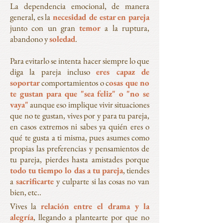
La dependencia emocional, de manera
general, es la
necesidad de estar en pareja
junto con un gran
temor
a la ruptura,
abandono y
soledad
.
Para evitarlo se intenta hacer siempre lo que
diga la pareja incluso
eres capaz de
soportar
comportamientos o c
osas que no
te gustan para que "sea feliz" o "no se
vaya"
aunque eso implique vivir situaciones
que no te gustan, vives por y para tu pareja,
en casos extremos ni sabes ya quién eres o
qué te gusta a ti misma, pues asumes como
propias las preferencias y pensamientos de
tu pareja, pierdes hasta amistades porque
todo tu tiempo lo das a tu pareja
, tiendes
a
sacrificarte
y culparte si las cosas no van
bien, etc..
Vives la
relación entre el drama y la
alegría
, llegando a plantearte por que no